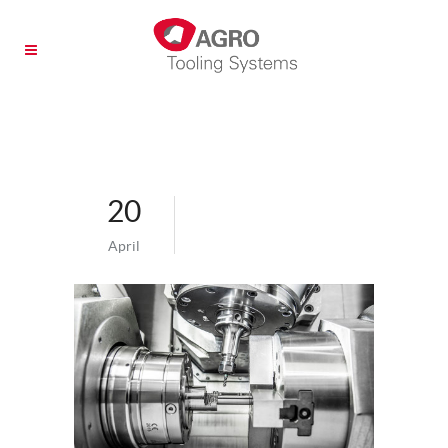
20
April