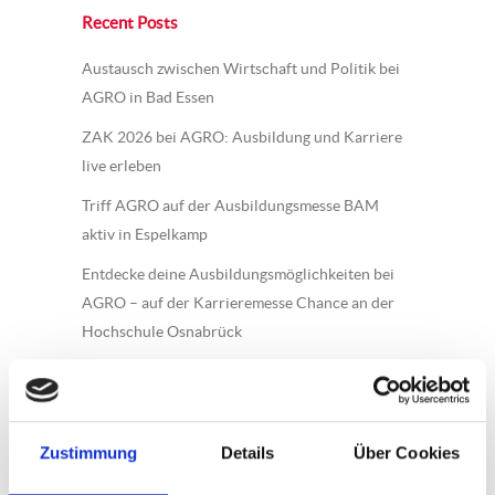
Recent Posts
Austausch zwischen Wirtschaft und Politik bei
AGRO in Bad Essen
ZAK 2026 bei AGRO: Ausbildung und Karriere
live erleben
Triff AGRO auf der Ausbildungsmesse BAM
aktiv in Espelkamp
Entdecke deine Ausbildungsmöglichkeiten bei
AGRO – auf der Karrieremesse Chance an der
Hochschule Osnabrück
Lerne deine Ausbildungsmöglichkeiten bei
AGRO kennen – auf der
Berufsorientierungsmesse AUSBILDUNG 49 in
Zustimmung
Details
Über Cookies
der Halle Gartlage – Osnabrück