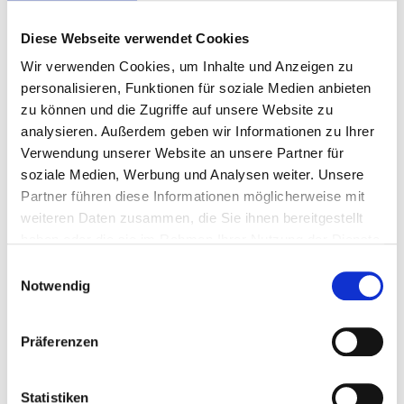
Diese Webseite verwendet Cookies
Archives
Wir verwenden Cookies, um Inhalte und Anzeigen zu
Juni 2026
personalisieren, Funktionen für soziale Medien anbieten
zu können und die Zugriffe auf unsere Website zu
Februar 2025
analysieren. Außerdem geben wir Informationen zu Ihrer
März 2024
Verwendung unserer Website an unsere Partner für
soziale Medien, Werbung und Analysen weiter. Unsere
April 2022
Partner führen diese Informationen möglicherweise mit
Januar 2022
weiteren Daten zusammen, die Sie ihnen bereitgestellt
haben oder die sie im Rahmen Ihrer Nutzung der Dienste
Oktober 2021
gesammelt haben.
Einwilligungsauswahl
August 2021
Notwendig
März 2021
Präferenzen
Oktober 2020
August 2020
Statistiken