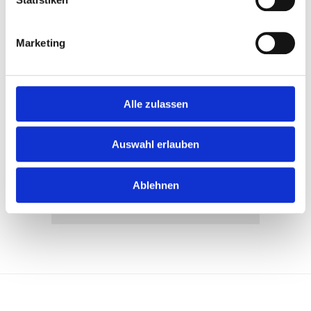
Unternehmen und ihre
Ausbildungsangebote kennenlernen:
Marketing
diese Chance bietet sich
Schülerinnen und Schülern auf der
Ausbildung49 in Osnabrück (Halle
Gartlage) am 1. und 2. Juni 2016...
Alle zulassen
WEITERLESEN
Auswahl erlauben
12
Ablehnen
Mai