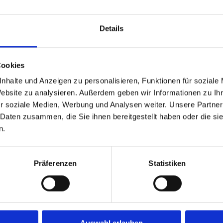
Details
Besuchen Sie uns auf der
interzum 2019!
Cookies
nhalte und Anzeigen zu personalisieren, Funktionen für soziale
Vom 21. – 24. Mai 2019 heißt es für die
AGRO-
Website zu analysieren. Außerdem geben wir Informationen zu I
Möbelwelt wieder: „Willkommen in Köln“ –
edene
r soziale Medien, Werbung und Analysen weiter. Unsere Partner
willkommen zur interzum 2019. In diesem Sinne
trieb
 Daten zusammen, die Sie ihnen bereitgestellt haben oder die s
laden wir Sie...
n.
WEITERLESEN
Präferenzen
Statistiken
11
April