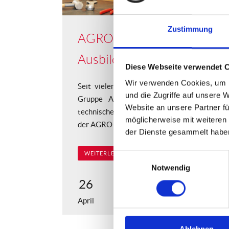
Zustimmung
AGRO eröffnet
Ausbildungswerkstatt
Diese Webseite verwendet 
Wir verwenden Cookies, um I
Seit vielen Jahren sind die Firmen der 
und die Zugriffe auf unsere 
Gruppe Ausbildungsbetriebe für verschi
Website an unsere Partner fü
technische Berufe. Ab sofort verfügt der Be
möglicherweise mit weiteren
der AGRO International nun auch über eine...
der Dienste gesammelt habe
WEITERLESEN
Einwilligungsauswahl
Notwendig
26
April