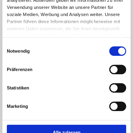
analysieren. Außerdem geben wir Informationen zu Ihrer
Qualitativ hochwertige Beratung, auf
Verwendung unserer Website an unsere Partner für
Wunsch auch bei Ihnen vor Ort
soziale Medien, Werbung und Analysen weiter. Unsere
Partner führen diese Informationen möglicherweise mit
Speziell Beratung zur
weiteren Daten zusammen, die Sie ihnen bereitgestellt
Verschleißoptimierung
haben oder die sie im Rahmen Ihrer Nutzung der Dienste
Ein persönlicher Ansprechpartner für Ihre
gesammelt haben.
Einwilligungsauswahl
Projekte
Notwendig
Präferenzen
Statistiken
Marketing
Alle zulassen