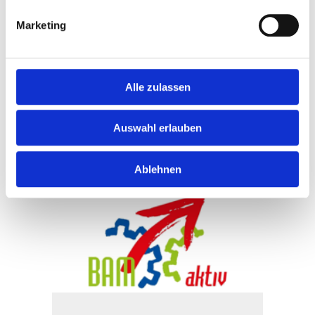
Zukunft: mit der neue
Marketing
Maschinenbauhalle erhält der der
Leistungsbereich der...
Alle zulassen
WEITERLESEN
Auswahl erlauben
26
März
Ablehnen