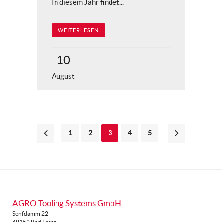
In diesem Jahr findet...
WEITERLESEN
10
August
1
2
3
4
5
AGRO Tooling Systems GmbH
Senfdamm 22
49152 Bad Essen