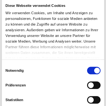
Diese Webseite verwendet Cookies
Wir verwenden Cookies, um Inhalte und Anzeigen zu
personalisieren, Funktionen für soziale Medien anbieten
zu können und die Zugriffe auf unsere Website zu
analysieren. Außerdem geben wir Informationen zu Ihrer
Verwendung unserer Website an unsere Partner für
soziale Medien, Werbung und Analysen weiter. Unsere
Partner führen diese Informationen möglicherweise mit
Eröffnung der neuen
weiteren Daten zusammen, die Sie ihnen bereitgestellt
haben oder die sie im Rahmen Ihrer Nutzung der Dienste
Maschinenbauhalle
gesammelt haben.
Einwilligungsauswahl
mit Bericht in der
Notwendig
NOZ
Präferenzen
10 Jahre nach ihrer Gründung geht
die AGRO Tooling Systems einen
Statistiken
weiteren Schritt in Richtung