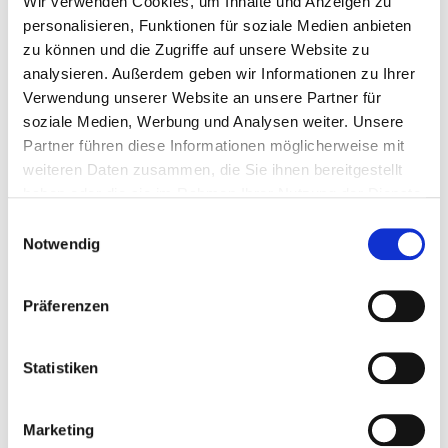
Wir verwenden Cookies, um Inhalte und Anzeigen zu
personalisieren, Funktionen für soziale Medien anbieten
zu können und die Zugriffe auf unsere Website zu
analysieren. Außerdem geben wir Informationen zu Ihrer
Verwendung unserer Website an unsere Partner für
soziale Medien, Werbung und Analysen weiter. Unsere
Partner führen diese Informationen möglicherweise mit
weiteren Daten zusammen, die Sie ihnen bereitgestellt
haben oder die sie im Rahmen Ihrer Nutzung der Dienste
AGRO at interzum
gesammelt haben.
Einwilligungsauswahl
Notwendig
2017
Präferenzen
From the 16th to the 19th of May
2017, Cologne is in the spotlight of
the international furniture industry,
Statistiken
with the suppliers presenting their
recent...
Marketing